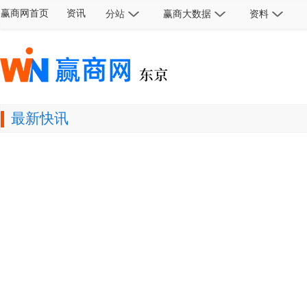
赢商网首页
资讯
分站
赢商大数据
资料
培训
最新快讯